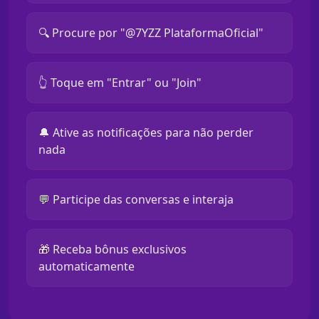
🔍 Procure por "@7YZZ PlataformaOficial"
👆 Toque em "Entrar" ou "Join"
🔔 Ative as notificações para não perder
nada
💬 Participe das conversas e interaja
🎁 Receba bônus exclusivos
automaticamente