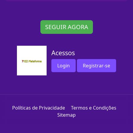
SEGUIR AGORA
Acessos
Login
Registrar-se
Políticas de Privacidade
Termos e Condições
Sitemap