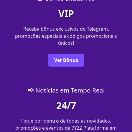
VIP
Receba bônus exclusivos do Telegram,
promoções especiais e códigos promocionais
únicos!
Ver Bônus
📢 Notícias em Tempo Real
24/7
Fique por dentro de todas as novidades,
promoções e eventos da 7YZZ Plataforma em