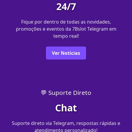
24/7
Fique por dentro de todas as novidades,
promoções e eventos da 7Bslot Telegram em
tempo real!
Ver Notícias
💬 Suporte Direto
Chat
Suporte direto via Telegram, respostas rápidas e
atendimento personalizado!