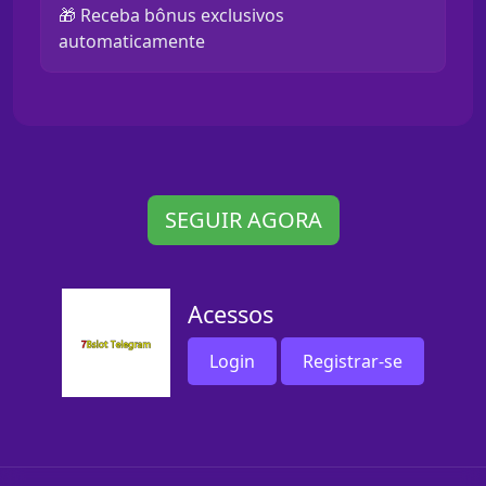
🎁 Receba bônus exclusivos
automaticamente
SEGUIR AGORA
Acessos
Login
Registrar-se